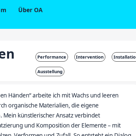
am
Über OA
en
Performance
Intervention
Installati
Ausstellung
nen Händen“ arbeite ich mit Wachs und leeren
h organische Materialien, die eigene
 Mein künstlerischer Ansatz verbindet
 Platzierung und Komposition der Elemente – mit
zen, Verformen und Zufall. So entsteht ein Dialog