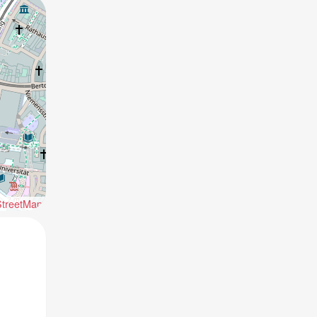
treetMap