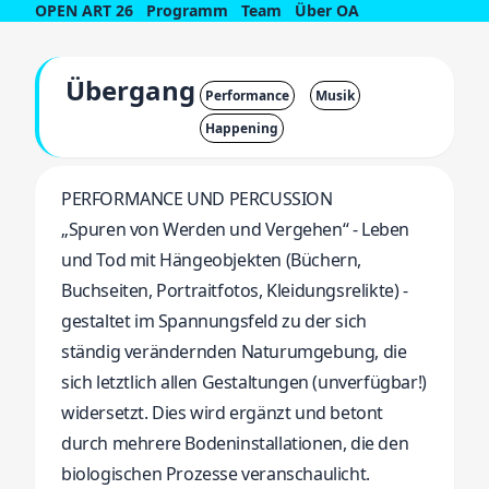
OPEN ART 26
Programm
Team
Über OA
Übergang
Performance
Musik
Happening
PERFORMANCE UND PERCUSSION
„Spuren von Werden und Vergehen“ - Leben
und Tod mit Hängeobjekten (Büchern,
Buchseiten, Portraitfotos, Kleidungsrelikte) -
gestaltet im Spannungsfeld zu der sich
ständig verändernden Naturumgebung, die
sich letztlich allen Gestaltungen (unverfügbar!)
widersetzt. Dies wird ergänzt und betont
durch mehrere Bodeninstallationen, die den
biologischen Prozesse veranschaulicht.