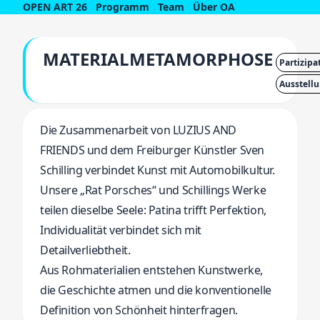
OPEN ART 26
Programm
Team
Über OA
MATERIALMETAMORPHOSE
Partizipa
Ausstell
Die Zusammenarbeit von LUZIUS AND
FRIENDS und dem Freiburger Künstler Sven
Schilling verbindet Kunst mit Automobilkultur.
Unsere „Rat Porsches“ und Schillings Werke
teilen dieselbe Seele: Patina trifft Perfektion,
Individualität verbindet sich mit
Detailverliebtheit.
Aus Rohmaterialien entstehen Kunstwerke,
die Geschichte atmen und die konventionelle
Definition von Schönheit hinterfragen.