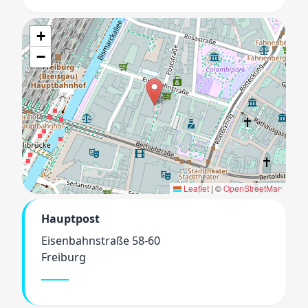
+
−
Leaflet
|
©
OpenStreetMap
Hauptpost
Eisenbahnstraße 58-60
Freiburg