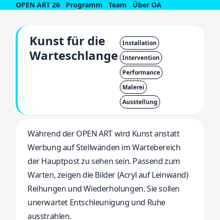
OPEN ART 26
Programm
Team
Über OA
Kunst für die
Installation
Warteschlange
Intervention
Performance
Malerei
Ausstellung
Während der OPEN ART wird Kunst anstatt
Werbung auf Stellwänden im Wartebereich
der Hauptpost zu sehen sein. Passend zum
Warten, zeigen die Bilder (Acryl auf Leinwand)
Reihungen und Wiederholungen. Sie sollen
unerwartet Entschleunigung und Ruhe
ausstrahlen.