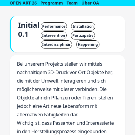
OPEN ART 26
Programm
Team
Über OA
Initial
Performance
Installation
0.1
Intervention
Partizipativ
Interdisziplinär
Happening
Bei unserem Projekts stellen wir mittels
nachhaltigem 3D-Druck vor Ort Objekte her,
die mit der Umwelt interagieren und sich
möglicherweise mit dieser verbinden. Die
Objekte ähneln Pflanzen oder Tieren, stellen
jedoch eine Art neue Lebensform mit
alternativen Fähigkeiten dar.
Wichtig ist, dass Passanten und Interessierte
in den Herstellungsprozess eingebunden