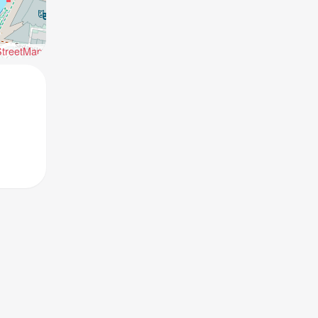
treetMap