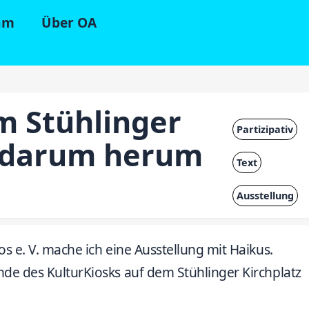
am
Über OA
em Stühlinger
Partizipativ
d darum herum
Text
Ausstellung
s e. V. mache ich eine Ausstellung mit Haikus.
de des KulturKiosks auf dem Stühlinger Kirchplatz