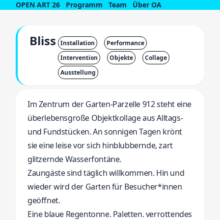
OPEN ART 26
Programm
Team
Über OA
Bliss
Installation
Performance
Intervention
Objekte
Collage
Ausstellung
Im Zentrum der Garten-Parzelle 912 steht eine
überlebensgroße Objektkollage aus Alltags-
und Fundstücken. An sonnigen Tagen krönt
sie eine leise vor sich hinblubbernde, zart
glitzernde Wasserfontäne.
Zaungäste sind täglich willkommen. Hin und
wieder wird der Garten für Besucher*innen
geöffnet.
Eine blaue Regentonne. Paletten. verrottendes