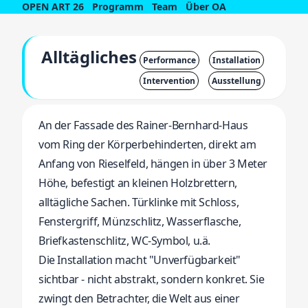
OPEN ART 26
Programm
Team
Über OA
Alltägliches
Performance
Installation
Intervention
Ausstellung
An der Fassade des Rainer-Bernhard-Haus
vom Ring der Körperbehinderten, direkt am
Anfang von Rieselfeld, hängen in über 3 Meter
Höhe, befestigt an kleinen Holzbrettern,
alltägliche Sachen. Türklinke mit Schloss,
Fenstergriff, Münzschlitz, Wasserflasche,
Briefkastenschlitz, WC-Symbol, u.ä.
Die Installation macht "Unverfügbarkeit"
sichtbar - nicht abstrakt, sondern konkret. Sie
zwingt den Betrachter, die Welt aus einer