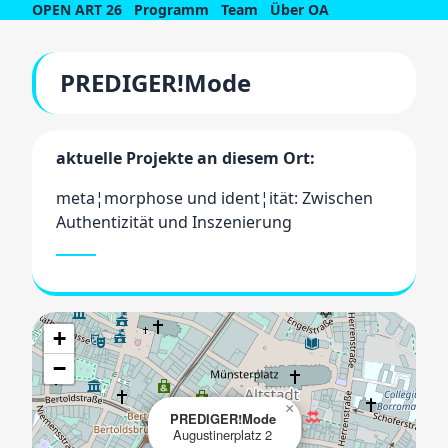
OPEN ART 26
Programm
Team
Über OA
PREDIGER!Mode
aktuelle Projekte an diesem Ort:
meta¦morphose und ident¦ität: Zwischen
Authentizität und Inszenierung
+
−
×
PREDIGER!Mode
Augustinerplatz 2